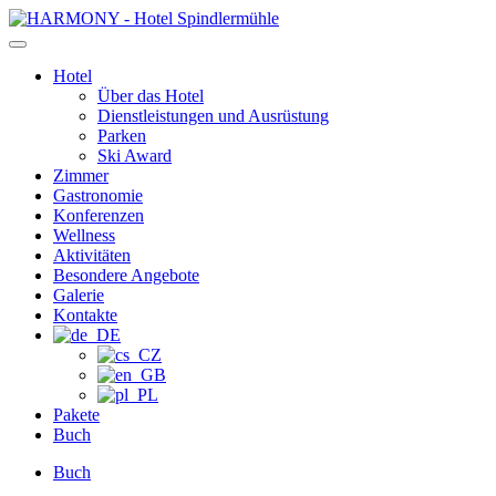
Zum
Inhalt
springen
Hotel
Über das Hotel
Dienstleistungen und Ausrüstung
Parken
Ski Award
Zimmer
Gastronomie
Konferenzen
Wellness
Aktivitäten
Besondere Angebote
Galerie
Kontakte
Pakete
Buch
Buch