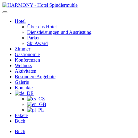
Zum
Inhalt
springen
Hotel
Über das Hotel
Dienstleistungen und Ausrüstung
Parken
Ski Award
Zimmer
Gastronomie
Konferenzen
Wellness
Aktivitäten
Besondere Angebote
Galerie
Kontakte
Pakete
Buch
Buch