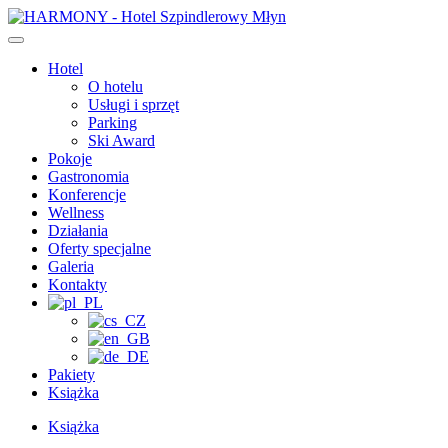
Przejdź
do
treści
Hotel
O hotelu
Usługi i sprzęt
Parking
Ski Award
Pokoje
Gastronomia
Konferencje
Wellness
Działania
Oferty specjalne
Galeria
Kontakty
Pakiety
Książka
Książka