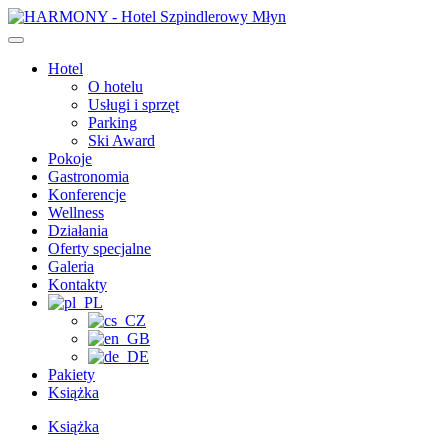
Przejdź
do
treści
Hotel
O hotelu
Usługi i sprzęt
Parking
Ski Award
Pokoje
Gastronomia
Konferencje
Wellness
Działania
Oferty specjalne
Galeria
Kontakty
Pakiety
Książka
Książka