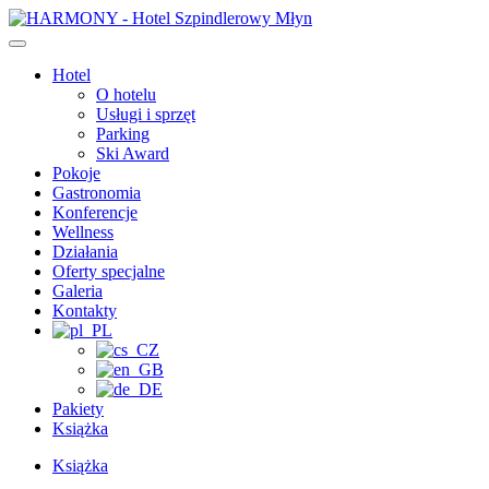
Przejdź
do
treści
Hotel
O hotelu
Usługi i sprzęt
Parking
Ski Award
Pokoje
Gastronomia
Konferencje
Wellness
Działania
Oferty specjalne
Galeria
Kontakty
Pakiety
Książka
Książka