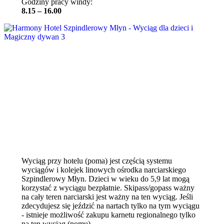
Godziny pracy windy:
8.15 – 16.00
Wyciąg przy hotelu (poma) jest częścią systemu
wyciągów i kolejek linowych ośrodka narciarskiego
Szpindlerowy Młyn. Dzieci w wieku do 5,9 lat mogą
korzystać z wyciągu bezpłatnie. Skipass/gopass ważny
na cały teren narciarski jest ważny na ten wyciąg. Jeśli
zdecydujesz się jeździć na nartach tylko na tym wyciągu
- istnieje możliwość zakupu karnetu regionalnego tylko
na ten wyciąg (pomu).